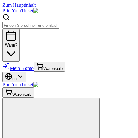
Zum Hauptinhalt
PrintYourTicket
Wann?
Mein Konto
Warenkorb
de
PrintYourTicket
Warenkorb